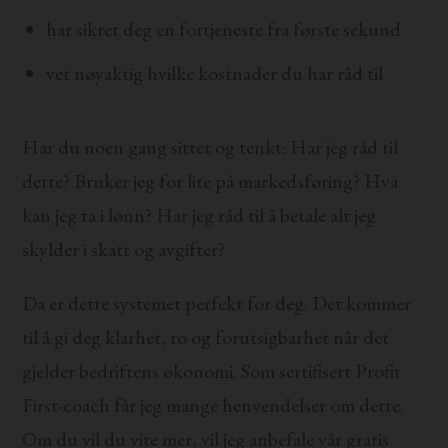
har sikret deg en fortjeneste fra første sekund
vet nøyaktig hvilke kostnader du har råd til
Har du noen gang sittet og tenkt: Har jeg råd til
dette? Bruker jeg for lite på markedsføring? Hva
kan jeg ta i lønn? Har jeg råd til å betale alt jeg
skylder i skatt og avgifter?
Da er dette systemet perfekt for deg. Det kommer
til å gi deg klarhet, ro og forutsigbarhet når det
gjelder bedriftens økonomi. Som sertifisert Profit
First-coach får jeg mange henvendelser om dette.
Om du vil du vite mer, vil jeg anbefale vår gratis