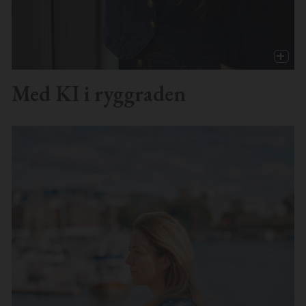
Med KI i ryggraden