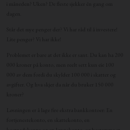
i måneden? Uken? De fleste sjekker én gang om
dagen.
Står det mye penger der? Vi har råd til å investere!
Lite penger? Vi har ikke!
Problemet er bare at det ikke er sant. Du kan ha 200
000 kroner på konto, men reelt sett kun eie 100
000 av dem fordi du skylder 100 000 i skatter og
avgifter. Og hva skjer da når du bruker 150 000
kroner?
Løsningen er å lage fire ekstra bankkontoer: En
fortjenestekonto, en skattekonto, en
kostnadskonto og en lønnskonto, og bestemme at