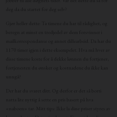
jobber til alle døgnets tider. Var det dette du så for
deg da du startet for deg selv?
Gjør heller dette: Ta timene du har til rådighet, og
beregn at minst en tredjedel av dem forsvinner i
mailkorrespondanse og annet dillearbeid. Da har du
1170 timer igjen i dette eksempelet. Hva må hver av
disse timene koste for å dekke lønnen du fortjener,
fortjenesten du ønsker og kostnadene du ikke kan
unngå?
Der har du svaret ditt. Og derfor er det så borti
natta lite nyttig å sette en pris basert på hva
«naboen» tar. Mitt tips: Ikke la dine priser styres av