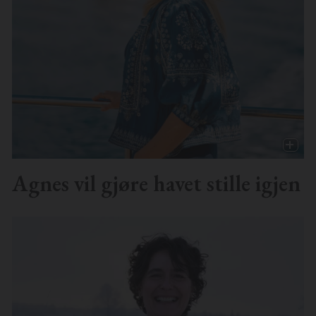
Agnes vil gjøre havet stille igjen