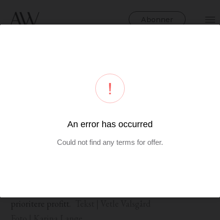
Abonner
Hva er hemmeligheten bak en lønnsom startup? Ifølge
regnskapsfører Vetle Valsgård handler det om å
prioritere profitt.
Tekst | Vetle Valsgård
Foto | Karina Lange