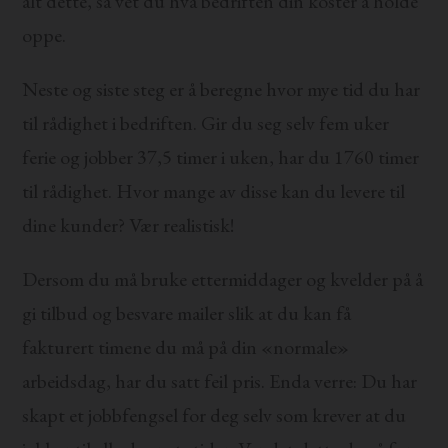
alt dette, så vet du hva bedriften din koster å holde
oppe.
Neste og siste steg er å beregne hvor mye tid du har
til rådighet i bedriften. Gir du seg selv fem uker
ferie og jobber 37,5 timer i uken, har du 1760 timer
til rådighet. Hvor mange av disse kan du levere til
dine kunder? Vær realistisk!
Dersom du må bruke ettermiddager og kvelder på å
gi tilbud og besvare mailer slik at du kan få
fakturert timene du må på din «normale»
arbeidsdag, har du satt feil pris. Enda verre: Du har
skapt et jobbfengsel for deg selv som krever at du