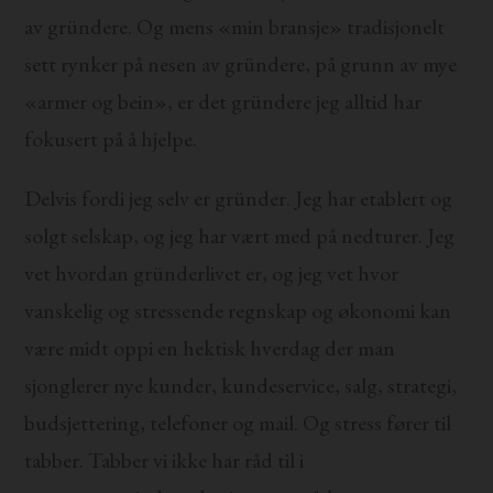
av gründere. Og mens «min bransje» tradisjonelt
sett rynker på nesen av gründere, på grunn av mye
«armer og bein», er det gründere jeg alltid har
fokusert på å hjelpe.
Delvis fordi jeg selv er gründer. Jeg har etablert og
solgt selskap, og jeg har vært med på nedturer. Jeg
vet hvordan gründerlivet er, og jeg vet hvor
vanskelig og stressende regnskap og økonomi kan
være midt oppi en hektisk hverdag der man
sjonglerer nye kunder, kundeservice, salg, strategi,
budsjettering, telefoner og mail. Og stress fører til
tabber. Tabber vi ikke har råd til i