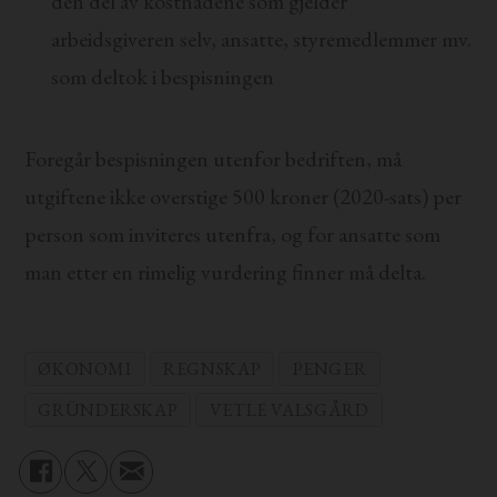
den del av kostnadene som gjelder
arbeidsgiveren selv, ansatte, styremedlemmer mv.
som deltok i bespisningen
Foregår bespisningen utenfor bedriften, må
utgiftene ikke overstige 500 kroner (2020-sats) per
person som inviteres utenfra, og for ansatte som
man etter en rimelig vurdering finner må delta.
ØKONOMI
REGNSKAP
PENGER
GRÜNDERSKAP
VETLE VALSGÅRD