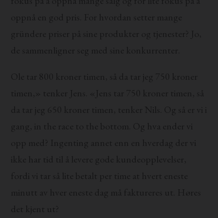
fokus på å oppnå mange salg og for lite fokus på å
oppnå en god pris. For hvordan setter mange
gründere priser på sine produkter og tjenester? Jo,
de sammenligner seg med sine konkurrenter.
Ole tar 800 kroner timen, så da tar jeg 750 kroner
timen,» tenker Jens. «Jens tar 750 kroner timen, så
da tar jeg 650 kroner timen, tenker Nils. Og så er vi i
gang, in the race to the bottom. Og hva ender vi
opp med? Ingenting annet enn en hverdag der vi
ikke har tid til å levere gode kundeopplevelser,
fordi vi tar så lite betalt per time at hvert eneste
minutt av hver eneste dag må faktureres ut. Høres
det kjent ut?