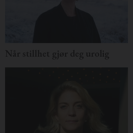
Når stillhet gjør deg urolig