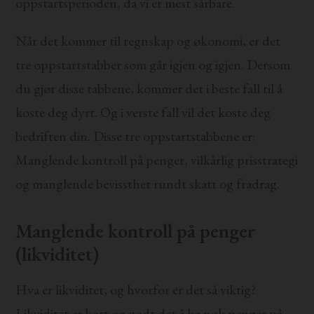
oppstartsperioden, da vi er mest sårbare.
Når det kommer til regnskap og økonomi, er det
tre oppstartstabber som går igjen og igjen. Dersom
du gjør disse tabbene, kommer det i beste fall til å
koste deg dyrt. Og i verste fall vil det koste deg
bedriften din. Disse tre oppstartstabbene er:
Manglende kontroll på penger, vilkårlig prisstrategi
og manglende bevissthet rundt skatt og fradrag.
Manglende kontroll på penger
(likviditet)
Hva er likviditet, og hvorfor er det så viktig?
Likviditet er kort og godt det å ha nok penger på