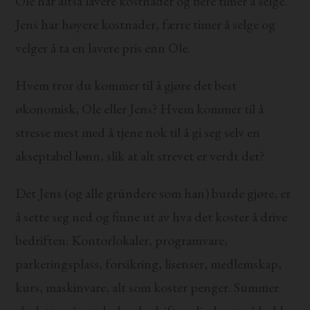
Ole har altså lavere kostnader og flere timer å selge.
Jens har høyere kostnader, færre timer å selge og
velger å ta en lavere pris enn Ole.
Hvem tror du kommer til å gjøre det best
økonomisk, Ole eller Jens? Hvem kommer til å
stresse mest med å tjene nok til å gi seg selv en
akseptabel lønn, slik at alt strevet er verdt det?
Det Jens (og alle gründere som han) burde gjøre, er
å sette seg ned og finne ut av hva det koster å drive
bedriften: Kontorlokaler, programvare,
parkeringsplass, forsikring, lisenser, medlemskap,
kurs, maskinvare, alt som koster penger. Summer