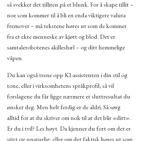
så svekker det tilliten på et blunk. For å skape tillit –
noe som kommer til å bli en enda viktigere valuta
fremover – må tekstene høres ut som de kommer
fra et ekte menneske av kjøtt og blod. Det er
samtalerobotenes akilleshæl – og ditt hemmelige
våpen.
Du kan også trene opp KI-assistenten i din stil og
tone, eller i virksomhetens språkprofil, så vil
forslagene du får ligge nærmere et sluttresultat du
ønsker deg. Men helt ferdig er de aldri. Så sørg
alltid for at du skriver om nok til at det blir «ditt».
Er du i tvil? Les høyt. Da kjenner du fort om det er
stivt og unaturlig, eller om det faktisk høres ut som