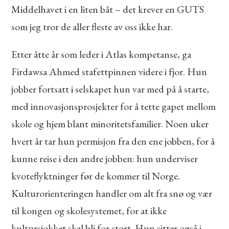
Middelhavet i en liten båt – det krever en GUTS
som jeg tror de aller fleste av oss ikke har.
Etter åtte år som leder i Atlas kompetanse, ga
Firdawsa Ahmed stafettpinnen videre i fjor. Hun
jobber fortsatt i selskapet hun var med på å starte,
med innovasjonsprosjekter for å tette gapet mellom
skole og hjem blant minoritetsfamilier. Noen uker
hvert år tar hun permisjon fra den ene jobben, for å
kunne reise i den andre jobben: hun underviser
kvoteflyktninger før de kommer til Norge.
Kulturorienteringen handler om alt fra snø og vær
til kongen og skolesystemet, for at ikke
kultursjokket skal bli for stort. Hun sitter også i