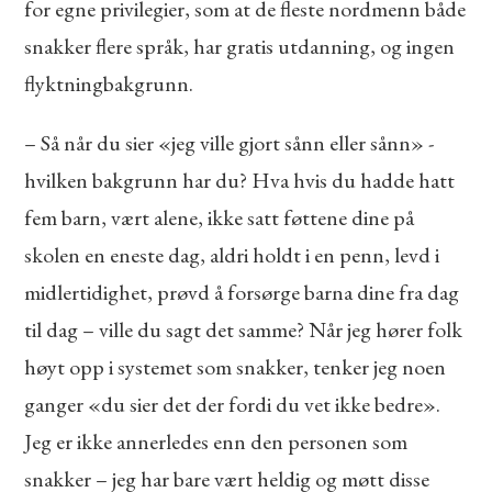
for egne privilegier, som at de fleste nordmenn både
snakker flere språk, har gratis utdanning, og ingen
flyktningbakgrunn.
– Så når du sier «jeg ville gjort sånn eller sånn» -
hvilken bakgrunn har du? Hva hvis du hadde hatt
fem barn, vært alene, ikke satt føttene dine på
skolen en eneste dag, aldri holdt i en penn, levd i
midlertidighet, prøvd å forsørge barna dine fra dag
til dag – ville du sagt det samme? Når jeg hører folk
høyt opp i systemet som snakker, tenker jeg noen
ganger «du sier det der fordi du vet ikke bedre».
Jeg er ikke annerledes enn den personen som
snakker – jeg har bare vært heldig og møtt disse