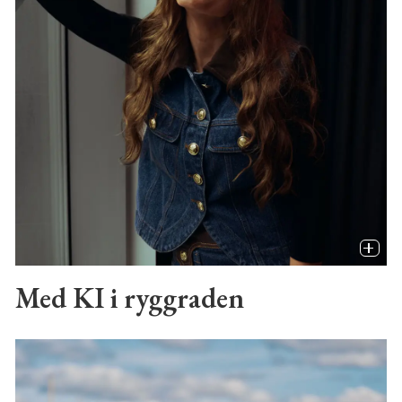
Med KI i ryggraden