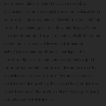
jevnt på de ulike rollene vi har. Den perfekte
balansen i livet er en utopisk tanke, om balanse betyr
å finne tids- og energimessig likevekt mellom jobb og
fritid. Livet skjer, og alt kan ikke planlegges. Ulike
ytre hendelser og uforutsette behov vil alltid komme
i veien om vi forsøker å leve med for mange
selvpålagte «må» og «bør» i hverdagen. En
kontinuerlig jakt på stadig mer ro og perfeksjon i
prioriteringene våre kan føre til det motsatte av hva
vi ønsker; det gir oss fort uro. For mens vi strever
med å finne den perfekte balansen i livet, er det fort
gjort å føle at vi ikke strekker til når vi gang på gang
mislykkes med tidskabalen.