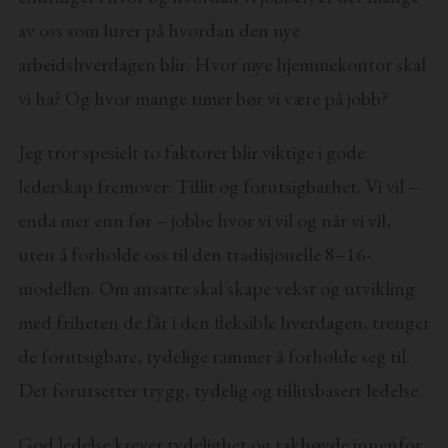
av oss som lurer på hvordan den nye
arbeidshverdagen blir. Hvor mye hjemmekontor skal
vi ha? Og hvor mange timer bør vi være på jobb?
Jeg tror spesielt to faktorer blir viktige i gode
lederskap fremover: Tillit og forutsigbarhet. Vi vil –
enda mer enn før – jobbe hvor vi vil og når vi vil,
uten å forholde oss til den tradisjonelle 8–16-
modellen. Om ansatte skal skape vekst og utvikling
med friheten de får i den fleksible hverdagen, trenger
de forutsigbare, tydelige rammer å forholde seg til.
Det forutsetter trygg, tydelig og tillitsbasert ledelse.
God ledelse krever tydelighet og takhøyde innenfor