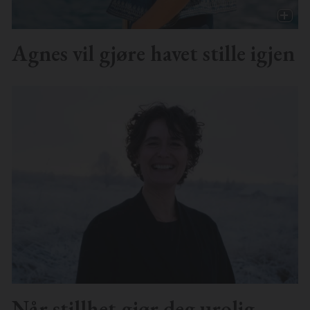
Agnes vil gjøre havet stille igjen
Når stillhet gjør deg urolig