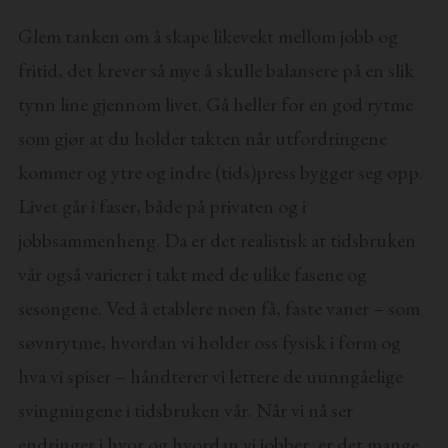
Glem tanken om å skape likevekt mellom jobb og
fritid, det krever så mye å skulle balansere på en slik
tynn line gjennom livet. Gå heller for en god rytme
som gjør at du holder takten når utfordringene
kommer og ytre og indre (tids)press bygger seg opp.
Livet går i faser, både på privaten og i
jobbsammenheng. Da er det realistisk at tidsbruken
vår også varierer i takt med de ulike fasene og
sesongene. Ved å etablere noen få, faste vaner – som
søvnrytme, hvordan vi holder oss fysisk i form og
hva vi spiser – håndterer vi lettere de uunngåelige
svingningene i tidsbruken vår. Når vi nå ser
endringer i hvor og hvordan vi jobber, er det mange