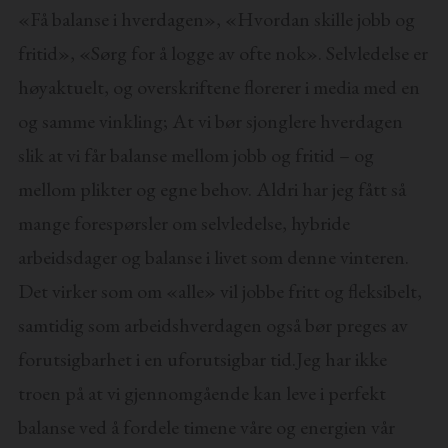
«Få balanse i hverdagen», «Hvordan skille jobb og
fritid», «Sørg for å logge av ofte nok». Selvledelse er
høyaktuelt, og overskriftene florerer i media med en
og samme vinkling; At vi bør sjonglere hverdagen
slik at vi får balanse mellom jobb og fritid – og
mellom plikter og egne behov. Aldri har jeg fått så
mange forespørsler om selvledelse, hybride
arbeidsdager og balanse i livet som denne vinteren.
Det virker som om «alle» vil jobbe fritt og fleksibelt,
samtidig som arbeidshverdagen også bør preges av
forutsigbarhet i en uforutsigbar tid.Jeg har ikke
troen på at vi gjennomgående kan leve i perfekt
balanse ved å fordele timene våre og energien vår