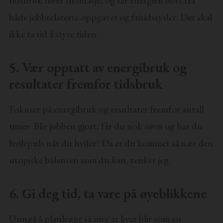
tidsbruk fører til slitasje, og tar energien bort fra
både jobbrelaterte oppgaver og fritidssysler. Det skal
ikke ta tid å styre tiden.
5. Vær opptatt av energibruk og
resultater fremfor tidsbruk
Fokuser på energibruk og resultater fremfor antall
timer. Blir jobben gjort, får du nok søvn og har du
hvilepuls når du hviler? Da er du kommet så nær den
utopiske balansen som du kan, tenker jeg.
6. Gi deg tid, ta vare på øyeblikkene
Unngå å planlegge så mye at livet blir som en