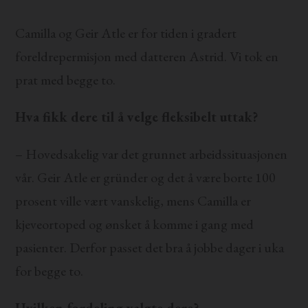
Camilla og Geir Atle er for tiden i gradert
foreldrepermisjon med datteren Astrid. Vi tok en
prat med begge to.
Hva fikk dere til å velge fleksibelt uttak?
– Hovedsakelig var det grunnet arbeidssituasjonen
vår. Geir Atle er gründer og det å være borte 100
prosent ville vært vanskelig, mens Camilla er
kjeveortoped og ønsket å komme i gang med
pasienter. Derfor passet det bra å jobbe dager i uka
for begge to.
Hvilken fordeling valgte dere?