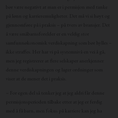
bør være negativt at man er i permisjon med tanke
på lønn og karrieremuligheter. Det må vi si høyt og
gjennomføre på i praksis – på tvers av bransjer. Det
å være småbarnsforelder er en veldig stor
samfunnøkonomisk verdiskapning som bør hylles –
ikke straffes. Her har vi på systemnivå en vei å gå,
men jeg registrerer at flere selskaper anerkjenner
denne verdiskapningen og lager ordninger som
viser at de mener det i praksis.
– For egen del så tenker jeg at jeg aldri får denne
permisjonsperioden tilbake etter at jeg er ferdig
med å få barn, men fokus på karriere kan jeg ha