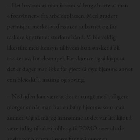
– Det beste er at man ikke er så lenge borte at man
«forsvinner» fra arbeidsplassen. Med gradert
permisjon merket vi dessuten at barnet og far
raskere knyttet et sterkere bånd. Vi ble veldig
likestilte med hensyn til hvem hun ønsket å bli
trøstet av, for eksempel. Far skjønte også kjapt at
det er dager man ikke får gjort så mye hjemme annet
enn bleieskift, mating og soving.
– Nedsiden kan være at det er tungt med tidligere
morgener når man har en baby hjemme som man
ammer. Og så må jeg innrømme at det var litt kjipt å
være tidlig tilbake i jobb og få FOMO over alt de
andre venninnene i perm fant på sammen.