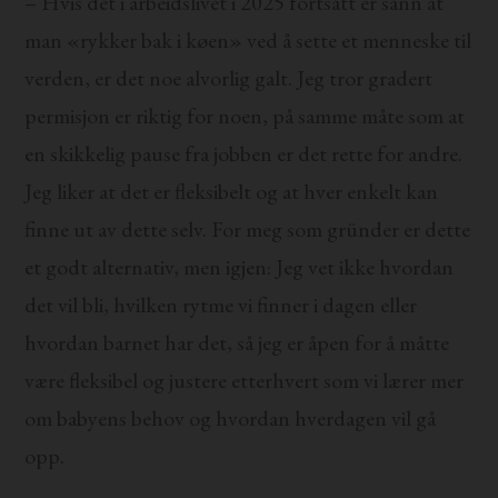
– Hvis det i arbeidslivet i 2025 fortsatt er sånn at
man «rykker bak i køen» ved å sette et menneske til
verden, er det noe alvorlig galt. Jeg tror gradert
permisjon er riktig for noen, på samme måte som at
en skikkelig pause fra jobben er det rette for andre.
Jeg liker at det er fleksibelt og at hver enkelt kan
finne ut av dette selv. For meg som gründer er dette
et godt alternativ, men igjen: Jeg vet ikke hvordan
det vil bli, hvilken rytme vi finner i dagen eller
hvordan barnet har det, så jeg er åpen for å måtte
være fleksibel og justere etterhvert som vi lærer mer
om babyens behov og hvordan hverdagen vil gå
opp.