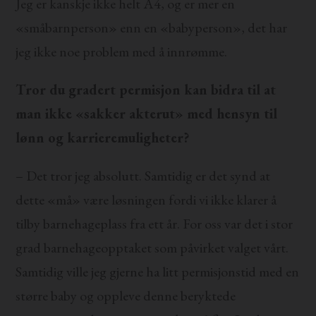
Jeg er kanskje ikke helt A4, og er mer en
«småbarnperson» enn en «babyperson», det har
jeg ikke noe problem med å innrømme.
Tror du gradert permisjon kan bidra til at
man ikke «sakker akterut» med hensyn til
lønn og karrieremuligheter?
– Det tror jeg absolutt. Samtidig er det synd at
dette «må» være løsningen fordi vi ikke klarer å
tilby barnehageplass fra ett år. For oss var det i stor
grad barnehageopptaket som påvirket valget vårt.
Samtidig ville jeg gjerne ha litt permisjonstid med en
større baby og oppleve denne beryktede