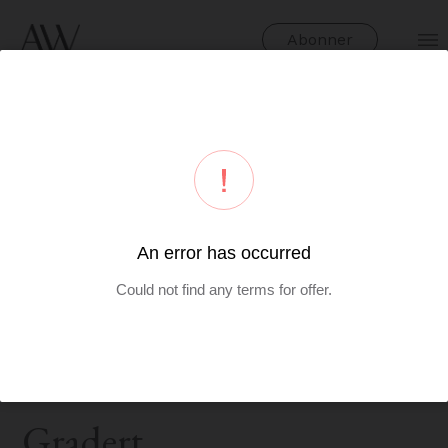
Abonner
Kun et fåtall av norske foreldre velger gradert
permisjon.
Foto: Unsplash
Gradert