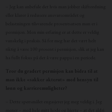
– Jeg kan anbefale det hvis man jobber skiftordning
eller klarer å redusere ansvarsområdet og
belastningen tilsvarende prosentsatsen man er i
permisjon. Men min erfaring er at dette er veldig
vanskelig i praksis. Så for meg har det vært helt
riktig å være 100 prosent i permisjon, slik at jeg kan
ha fullt fokus på det å være pappa i en periode.
Tror du gradert permisjon kan bidra til at
man ikke «sakker akterut» med hensyn til
lønn og karrieremuligheter?
– Dette spørsmålet engasjerer jeg meg veldig i. Jeg
mener – med hele mitt hode og hjerte – at det aldri