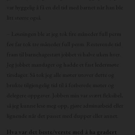
var hyggelig å få en del tid med barnet når han ble
litt større også.
– Løsningen ble at jeg tok fire måneder full perm
før far tok tre måneder full perm. Resterende tid
fram til barnehagestart jobbet vi halve uken hver.
Jeg jobbet mandager og hadde et fast ledermøte
tirsdager. Så tok jeg alle møter utover dette og
brukte tilgjengelig tid til å forberede møter og
delegere oppgaver. Jobben min var svært fleksibel,
så jeg kunne lese meg opp, gjøre adminarbeid eller
lignende når det passet med dupper eller annet.
Hva var det beste/verste med å ha gradert