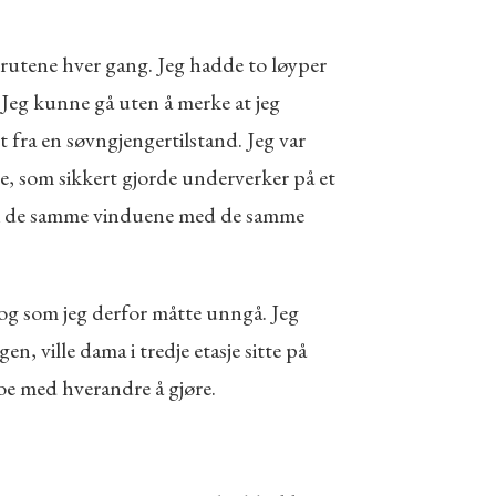
e rutene hver gang. Jeg hadde to løyper
. Jeg kunne gå uten å merke at jeg
 fra en søvngjengertilstand. Jeg var
se, som sikkert gjorde underverker på et
rbi de samme vinduene med de samme
e og som jeg derfor måtte unngå. Jeg
n, ville dama i tredje etasje sitte på
noe med hverandre å gjøre.