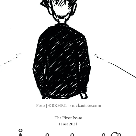
Foto | ©BKHRB - stock.adobe.com
The Pivot Issue
Høst 2021