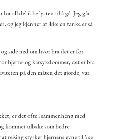
r all del ikke lysten til å gå. Jeg går
, og jeg kjenner at ikke en tanke er så
 og side ned om hvor bra det er for
n for hjerte- og karsykdommer, det er bra
tiviteten på den måten det gjorde, var
rykket, er det ofte i sammenheng med
e og kommet tilbake som bedre
t reising styrker hjernens evne til å se