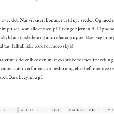
r over det. Når vi reiser, kommer vi til nye steder. Og med
impulser, som alle er med på å tvinge hjernen til å åpne s
skyld at statsledere og andre ledergrupper låser seg inne på
l tas. Iallfall ikke bare for moro skyld.
halvtimes tid er ikke den mest eksotiske formen for reising.
empel står overfor en stor beslutning eller befinner deg i et 
aret. Bare begynn å gå.
FILOSOFI
ARISTOTELES
LIVET
MAGNUS LIØKEL
PIVO