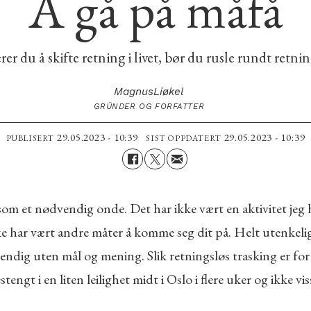
Å gå på måfå
er du å skifte retning i livet, bør du rusle rundt retnin
Magnus
Liøkel
GRÜNDER OG FORFATTER
29.05.2023 - 10:39
29.05.2023 - 10:39
PUBLISERT
SIST OPPDATERT
ng som et nødvendig onde. Det har ikke vært en aktivitet je
e har vært andre måter å komme seg dit på. Helt utenkelig
endig uten mål og mening. Slik retningsløs trasking er for 
stengt i en liten leilighet midt i Oslo i flere uker og ikke vi