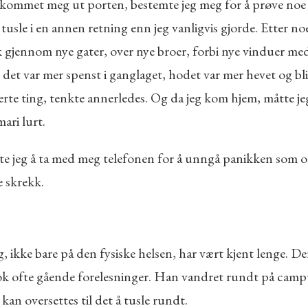
g kommet meg ut porten, bestemte jeg meg for å prøve noe 
å tusle i en annen retning enn jeg vanligvis gjorde. Etter no
k gjennom nye gater, over nye broer, forbi nye vinduer med
det var mer spenst i ganglaget, hodet var mer hevet og bl
erte ting, tenkte annerledes. Og da jeg kom hjem, måtte jeg
ari lurt.
te jeg å ta med meg telefonen for å unngå panikken som op
e skrekk.
, ikke bare på den fysiske helsen, har vært kjent lenge. D
tnok ofte gående forelesninger. Han vandret rundt på camp
kan oversettes til det å tusle rundt.