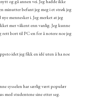
nytt og gå annen vei. Jeg hadde ikke
en minutter befant jeg meg i et strøk jeg
 nye mennesker i. Jeg merket at jeg
ikket mer våkent enn vanlig. Jeg kunne
 rett bort til PC-en for å notere noe jeg
psto idet jeg fikk en idé uten å ha noe
enne sysselen har særlig vært populær
us med studentene sine etter seg.