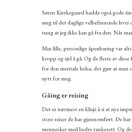
Søren Kierkegaard hadde også gode ting å
meg til det daglige velbefinnende hver d
tung at jeg ikke kan gå fra den. Når man 
Min lille, personlige åpenbaring var al
kropp og sjel å gå. Og de fleste av disse
for den mentale helsa, det gjør at man s
nytt for meg.
Gåing er reising
Det er nærmest en klisjé å si at nye imp
store reiser de har gjennomført. De har
mennesker med bedre tankesett. Og det st