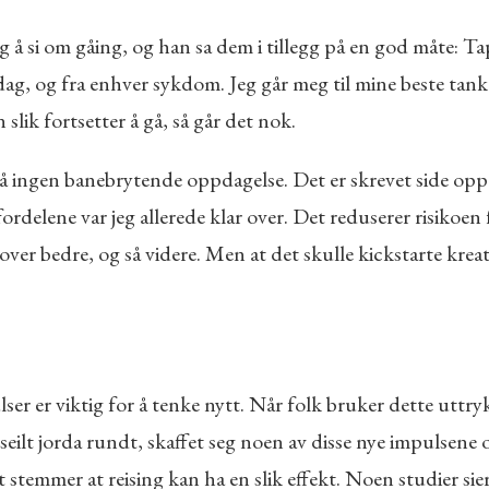
 si om gåing, og han sa dem i tillegg på en god måte: Tap fo
ag, og fra enhver sykdom. Jeg går meg til mine beste tanker
slik fortsetter å gå, så går det nok.
tså ingen banebrytende oppdagelse. Det er skrevet side opp
 fordelene var jeg allerede klar over. Det reduserer risikoe
over bedre, og så videre. Men at det skulle kickstarte krea
ulser er viktig for å tenke nytt. Når folk bruker dette utt
 seilt jorda rundt, skaffet seg noen av disse nye impulsen
emmer at reising kan ha en slik effekt. Noen studier sier a