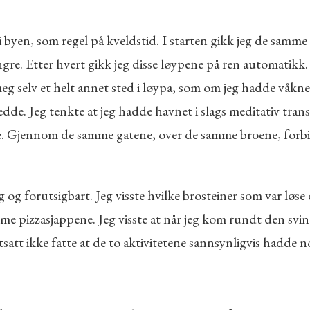
 i byen, som regel på kveldstid. I starten gikk jeg de samm
engre. Etter hvert gikk jeg disse løypene på ren automatikk
eg selv et helt annet sted i løypa, som om jeg hadde våknet
edde. Jeg tenkte at jeg hadde havnet i slags meditativ tran
atte. Gjennom de samme gatene, over de samme broene, fo
g og forutsigbart. Jeg visste hvilke brosteiner som var løs
me pizzasjappene. Jeg visste at når jeg kom rundt den svinge
satt ikke fatte at de to aktivitetene sannsynligvis hadde 