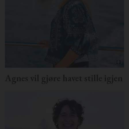
Agnes vil gjøre havet stille igjen