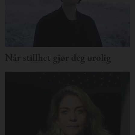
Når stillhet gjør deg urolig