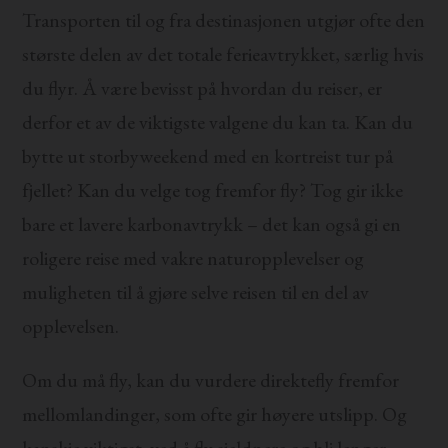
Transporten til og fra destinasjonen utgjør ofte den
største delen av det totale ferieavtrykket, særlig hvis
du flyr. Å være bevisst på hvordan du reiser, er
derfor et av de viktigste valgene du kan ta. Kan du
bytte ut storbyweekend med en kortreist tur på
fjellet? Kan du velge tog fremfor fly? Tog gir ikke
bare et lavere karbonavtrykk – det kan også gi en
roligere reise med vakre naturopplevelser og
muligheten til å gjøre selve reisen til en del av
opplevelsen.
Om du må fly, kan du vurdere direktefly fremfor
mellomlandinger, som ofte gir høyere utslipp. Og
kanskje viktigst: ved å fly sjeldnere og bli lenger,