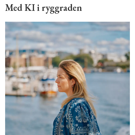
Med KI i ryggraden