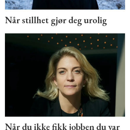
Når stillhet gjør deg urolig
Når du ikke fikk jobben du var