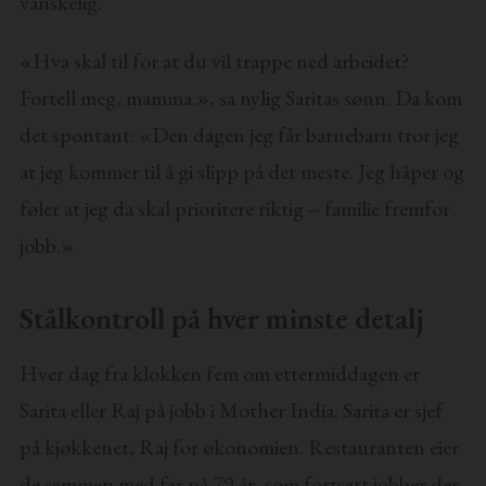
vanskelig.
«Hva skal til for at du vil trappe ned arbeidet?
Fortell meg, mamma.», sa nylig Saritas sønn. Da kom
det spontant: «Den dagen jeg får barnebarn tror jeg
at jeg kommer til å gi slipp på det meste. Jeg håper og
føler at jeg da skal prioritere riktig – familie fremfor
jobb.»
Stålkontroll på hver minste detalj
Hver dag fra klokken fem om ettermiddagen er
Sarita eller Raj på jobb i Mother India. Sarita er sjef
på kjøkkenet, Raj for økonomien. Restauranten eier
de sammen med far på 79 år, som fortsatt jobber der