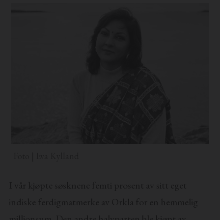
Foto | Eva Kylland
I vår kjøpte søsknene femti prosent av sitt eget
indiske ferdigmatmerke av Orkla for en hemmelig
millionsum. Den andre halvparten ble kjøpt av