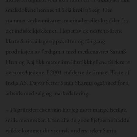
smaksløkene hennes til å slå krøll på seg. Her
stammet verken råvarer, marinader eller krydder fra
det indiske kjøkkenet. I løpet av de neste to årene
klarte Sarita å lage oppskrifter og få i gang
produksjon av ferdigmat med merkenavnet SaritaS.
Hun og Raj fikk maten inn i butikkhyllene til flere av
de store kjedene. I 2001 etablerte de firmaet Taste of
India AS. Da var fetter Samir Sharma også med for å
arbeide med salg og markedsføring.
– På gründerreisen min har jeg møtt mange herlige,
snille mennesker. Uten alle de gode hjelperne hadde
vi ikke kommet dit vi er nå, understreker Sarita.