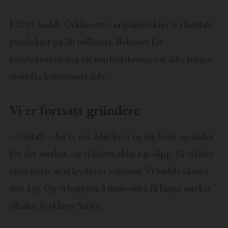
I 2019 hadde Orkla netto salgsinntekter fra SaritaS-
produkter på 20 millioner. Behovet for
produktutvikling og markedsføring var ikke lenger
stort fra konsernets side.
Vi er fortsatt gründere
– SaritaS – det er oss. Min bror og jeg lever og ånder
for det merket, og vi klarte aldri å gi slipp. Så vi følte
etter hvert at vi levde i et vakuum. Vi hadde så mye
mer å gi. Og vi begynte å mase om å få kjøpe merket
tilbake, forklarer Sarita.