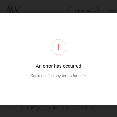
Abonner
Sarita Sehjpal selv har opplevd å bli kåret til årets
kvinnelige gründer.
Foto | Eva Kylland