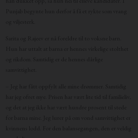
han dukket opp, sa hun nei til elleve kandidater. I
Punjab begynte hun derfor å få et rykte som vrang
og viljesterk.
Sarita og Rajeev er nå foreldre til to voksne barn.
Hun har uttalt at barna er hennes virkelige stolthet
og rikdom. Samtidig er de hennes dårlige
samvittighet.
– Jeg har fått oppfylt alle mine drømmer. Samtidig
har jeg ofret mye. Prisen har vært lite tid til familieliv,
og det at jeg ikke har vært hundre prosent til stede
for barna mine. Jeg lurer på om vond samvittighet er
kvinnens lodd. For den balansegangen, den er veldig