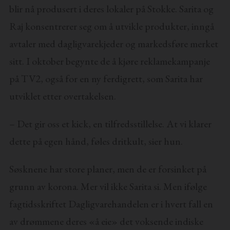
blir nå produsert i deres lokaler på Stokke. Sarita og
Raj konsentrerer seg om å utvikle produkter, inngå
avtaler med dagligvarekjeder og markedsføre merket
sitt. I oktober begynte de å kjøre reklamekampanje
på TV2, også for en ny ferdigrett, som Sarita har
utviklet etter overtakelsen.
– Det gir oss et kick, en tilfredsstillelse. At vi klarer
dette på egen hånd, føles dritkult, sier hun.
Søsknene har store planer, men de er forsinket på
grunn av korona. Mer vil ikke Sarita si. Men ifølge
fagtidsskriftet Dagligvarehandelen er i hvert fall en
av drømmene deres «å eie» det voksende indiske