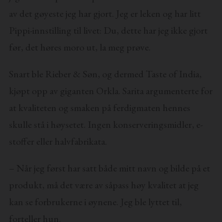
av det gøyeste jeg har gjort. Jeg er leken og har litt
Pippi-innstilling til livet: Du, dette har jeg ikke gjort
før, det høres moro ut, la meg prøve.
Snart ble Rieber & Søn, og dermed Taste of India,
kjøpt opp av giganten Orkla. Sarita argumenterte for
at kvaliteten og smaken på ferdigmaten hennes
skulle stå i høysetet. Ingen konserveringsmidler, e-
stoffer eller halvfabrikata.
– Når jeg først har satt både mitt navn og bilde på et
produkt, må det være av såpass høy kvalitet at jeg
kan se forbrukerne i øynene. Jeg ble lyttet til,
forteller hun.