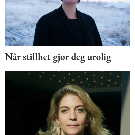
Når stillhet gjør deg urolig