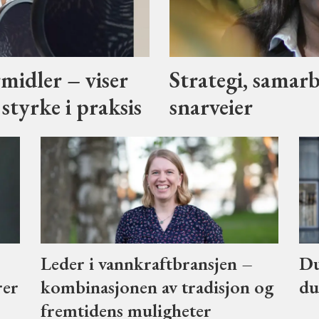
midler – viser
Strategi, samarb
styrke i praksis
snarveier
Leder i vannkraftbransjen –
Du
rer
kombinasjonen av tradisjon og
du
fremtidens muligheter