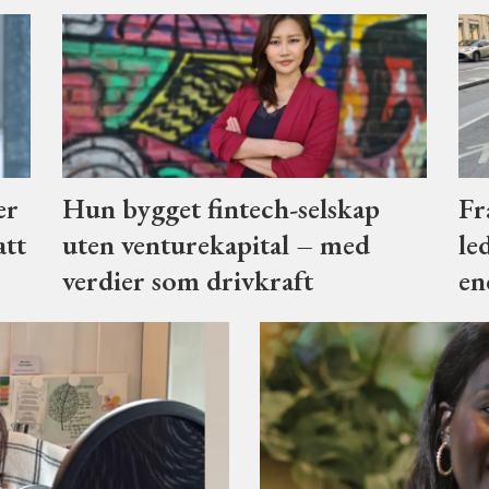
er
Hun bygget fintech-selskap
Fr
att
uten venturekapital – med
le
verdier som drivkraft
en