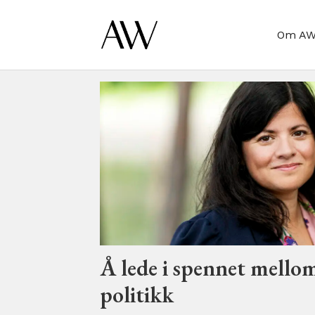
Om A
Tag:
hun
får
det
gjort
Å lede i spennet mello
politikk