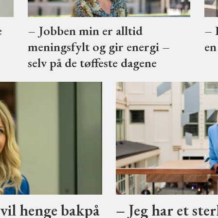
e
– Jobben min er alltid
– 
meningsfylt og gir energi –
en
selv på de tøffeste dagene
 vil henge bakpå
– Jeg har et ste