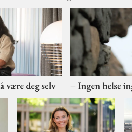
 å være deg selv
– Ingen helse i