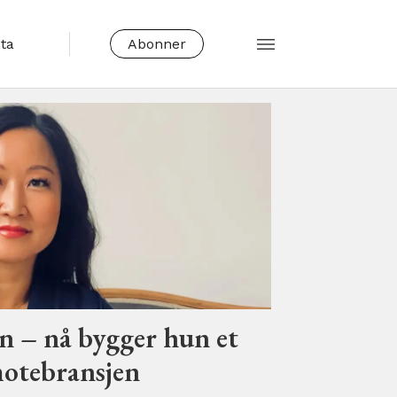
sta
Abonner
n – nå bygger hun et
 motebransjen