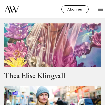
Abonner
Tag:
power
Thea Elise Klingvall