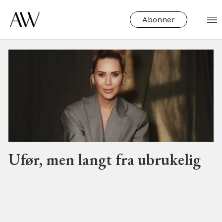
Abonner
Tag:
marthe
kveli
valeberg
Ufør, men langt fra ubrukelig