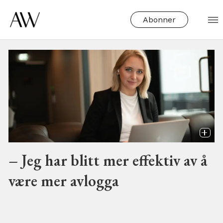
Abonner
Tag:
anna
f
paulsen
– Jeg har blitt mer effektiv av å
være mer avlogga